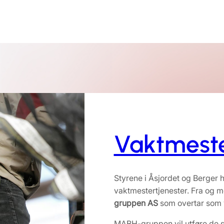
Vaktmest
Styrene i Åsjordet og Berger h
vaktmestertjenester. Fra og 
gruppen AS
som overtar som 
MABH-gruppen vil utføre de