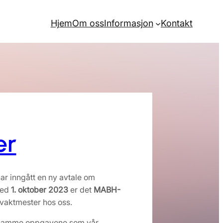
Hjem
Om oss
Informasjon
Kontakt
er
ar inngått en ny avtale om
med
1. oktober 2023
er det
MABH-
vaktmester hos oss.
 samme oppgavene som vår