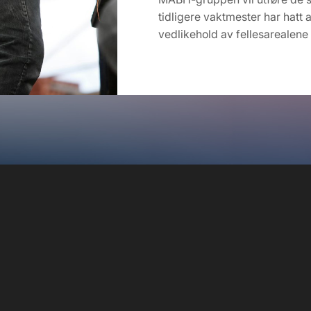
tidligere vaktmester har hatt an
vedlikehold av fellesarealene 