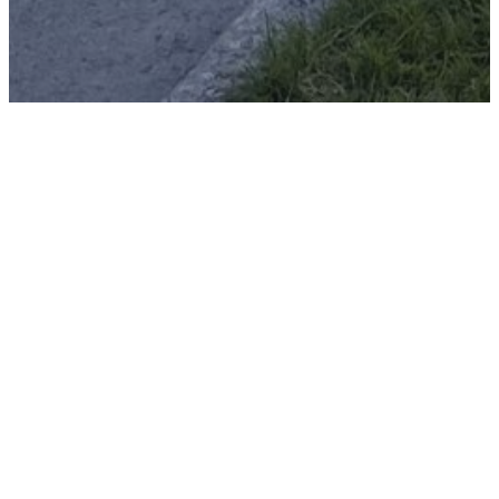
Husordensregler
Les våre
husordensregler
for å få oversikt
over regler og retningslinjer som gjelder for
alle beboere i sameiet.
Her
finner du
informasjon om støy, søppelhåndtering,
parkering og mer.